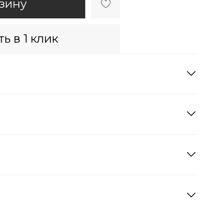
зину
ь в 1 клик