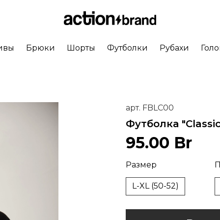
ивы
Брюки
Шорты
Футболки
Рубахи
Гол
арт.
FBLC00
Футболка "Classi
95.00 Br
Размер
П
L-XL (50-52)