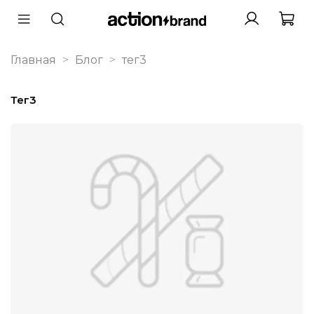
Главная
Блог
тег3
тег3