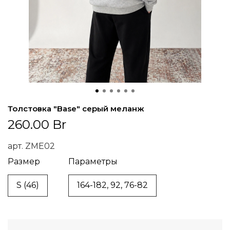
Толстовка "Base" серый меланж
260.00 Br
арт.
ZME02
Размер
Параметры
S (46)
164-182, 92, 76-82