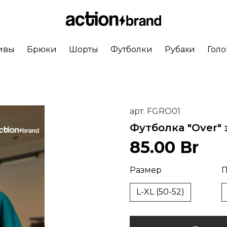
ивы
Брюки
Шорты
Футболки
Рубахи
Гол
арт.
FGRO01
Футболка "Over"
85.00 Br
Размер
П
L-XL (50-52)