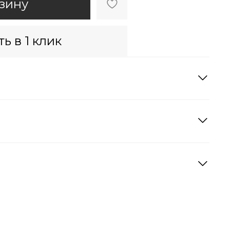
зину
ь в 1 клик