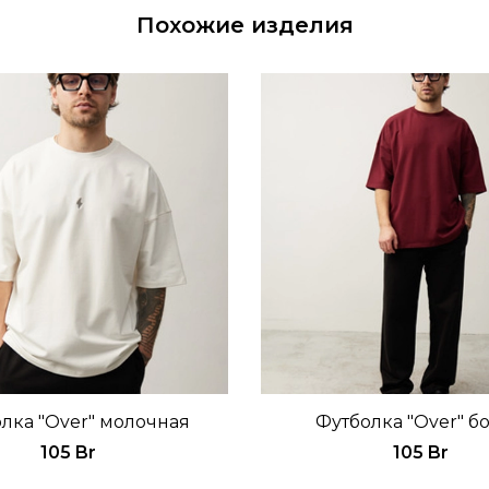
Похожие изделия
лка "Over" молочная
Футболка "Over" б
105 Br
105 Br