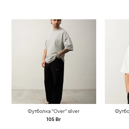
Футболка "Over" silver
Футбо
105 Br