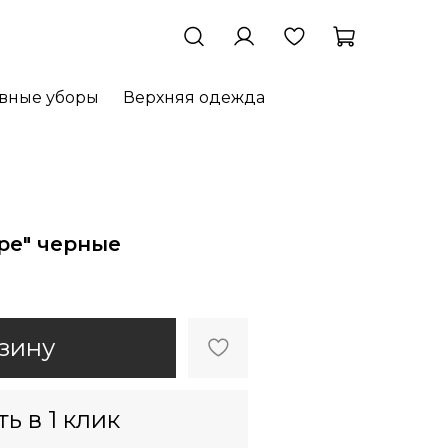
овные уборы
Верхняя одежда
ipe" черные
зину
ь в 1 клик