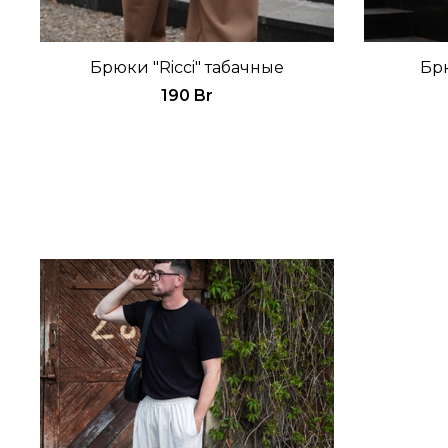
Брюки "Ricci" табачные
Брю
190 Br