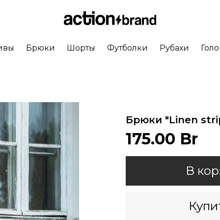
ивы
Брюки
Шорты
Футболки
Рубахи
Гол
Брюки "Linen str
175.00 Br
В кор
Купит