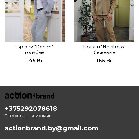
Брюки "Denim"
Брюки "No stress"
голубые
бежевые
145 Br
165 Br
+375292078618
Телефон для связи с нами
actionbrand.by@gmail.com