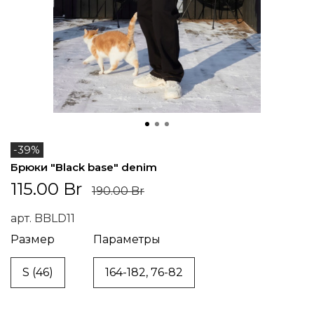
-39%
Брюки "Black base" denim
115.00 Br
190.00 Br
арт.
BBLD11
Размер
Параметры
S (46)
164-182, 76-82